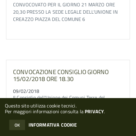
CONVOCOVATO PER IL GIORNO 21 MARZO ORE
20,30 PRESSO LA SEDE LEGALE DELL'UNIONE IN
CREAZZO PIAZZA DEL COMUNE 6
CONVOCAZIONE CONSIGLIO GIORNO
15/02/2018 ORE 18.30
09/02/2018
Il Consiglio dell'Unione dei Comuni Terre del
Retrone è stato convocato per il giorno 15/02/2018
Questo sito utilizza cookie tecnici.
Per maggiori informazioni consulta la
PRIVACY
.
ore 18.30 pesso la sede del Comune di Creazzo-
INFORMATIVA COOKIE
OK