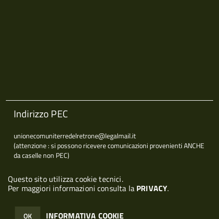
Indirizzo PEC
unionecomuniterredelretrone@legalmail.it
(attenzione : si possono ricevere comunicazioni provenienti ANCHE
da caselle non PEC)
Questo sito utilizza cookie tecnici.
Per maggiori informazioni consulta la
PRIVACY
.
© 2026 Halley Informatica. Tutti i diritti riservati. Halley EG 041440.
Note legali
-
Privacy
INFORMATIVA COOKIE
OK